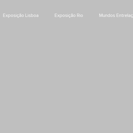
Exposição Lisboa
Exposição Rio
Mundos Entrela