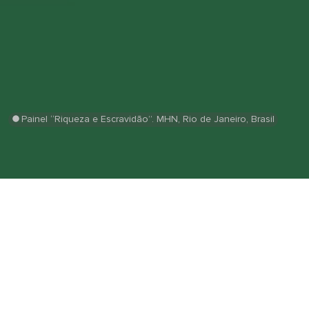
Painel “Riqueza e Escravidão”. MHN, Rio de Janeiro, Brasil
Decolonizar é confrontar narrativas:
Intervenção sobre o painel “Riqueza e
Escravidão”