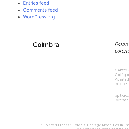
Entries feed
Comments feed
WordPress.org
Coimbra
Paulo
Loren
Centro 
Colégio
Aparta
3000-99
pp@uc.
lorenaq
"Projeto "European Colonial Heritage Modalities in 