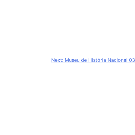
çados
Histórias de Vida
Bastidores
Next:
Museu de História Nacional 03