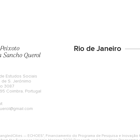
 Peixoto
Rio de Janeiro
a Sancho Querol
de Estudos Sociais
 de S. Jerónimo
do 3087
5 Coimbra, Portugal
pt
uerol@gmail.com
EntangledCities — ECHOES", Financiamento do Programa de Pesquisa e Inovação H