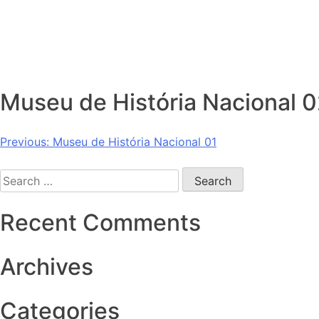
Skip
to
Sobre
content
Museu de História Nacional 
Post
Previous:
Museu de História Nacional 01
navigation
Search
for:
Recent Comments
Archives
Categories