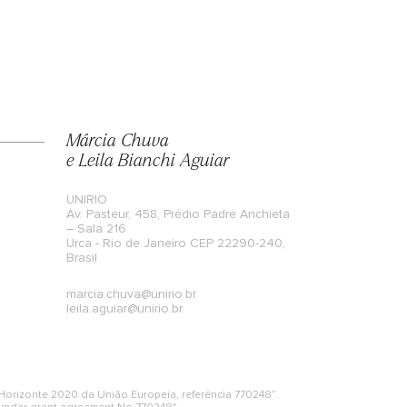
Márcia Chuva
e Leila Bianchi Aguiar
UNIRIO
Av. Pasteur, 458, Prédio Padre Anchieta
– Sala 216
Urca - Rio de Janeiro CEP 22290-240,
Brasil
marcia.chuva@unirio.br
leila.aguiar@unirio.br
orizonte 2020 da União Europeia, referência 770248”.