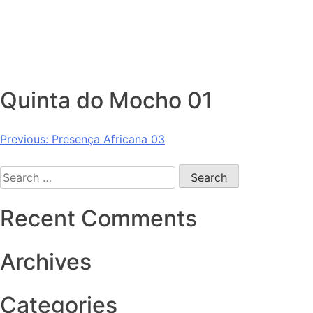
Skip
to
Sobre
content
Quinta do Mocho 01
Post
Previous:
Presença Africana 03
navigation
Search
for:
Recent Comments
Archives
Categories