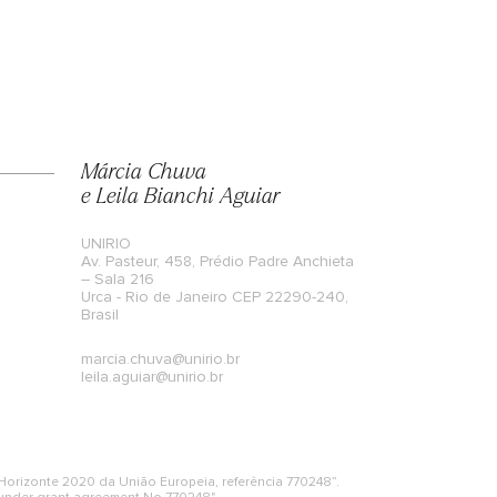
Márcia Chuva
e Leila Bianchi Aguiar
UNIRIO
Av. Pasteur, 458, Prédio Padre Anchieta
– Sala 216
Urca - Rio de Janeiro CEP 22290-240,
Brasil
marcia.chuva@unirio.br
leila.aguiar@unirio.br
orizonte 2020 da União Europeia, referência 770248”.