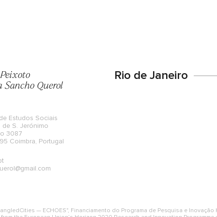
 Peixoto
Rio de Janeiro
a Sancho Querol
de Estudos Sociais
 de S. Jerónimo
do 3087
5 Coimbra, Portugal
pt
uerol@gmail.com
EntangledCities — ECHOES", Financiamento do Programa de Pesquisa e Inovação H