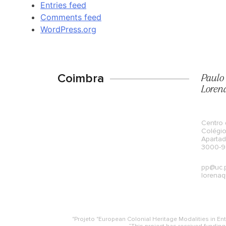
Entries feed
Comments feed
WordPress.org
Coimbra
Paulo
Loren
Centro 
Colégio
Aparta
3000-99
pp@uc.
lorenaq
"Projeto "European Colonial Heritage Modalities in 